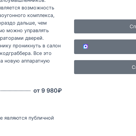
у злоумышленников.
является возможность
воугонного комплекса,
ораздо дальше, чем
Сп
щью можно управлять
раторами дверей.
нику проникнуть в салон
кодграббера. Все это
на новую аппаратную
С
от 9 980₽
не являются публичной