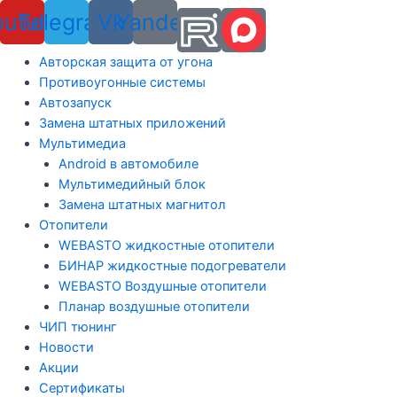
outube
Telegram
Vk
Yandex
Авторская защита от угона
Противоугонные системы
Автозапуск
Замена штатных приложений
Мультимедиа
Android в автомобиле
Мультимедийный блок
Замена штатных магнитол
Отопители
WEBASTO жидкостные отопители
БИНАР жидкостные подогреватели
WEBASTO Воздушные отопители
Планар воздушные отопители
ЧИП тюнинг
Новости
Акции
Сертификаты