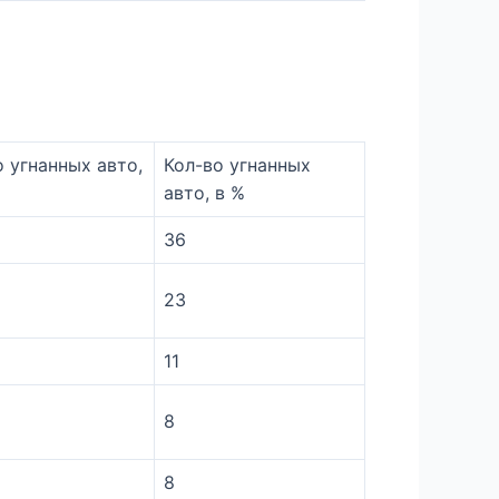
о угнанных авто,
Кол-во угнанных
авто, в %
36
23
11
8
8