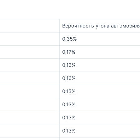
Вероятность угона автомобиля
0,35%
0,17%
0,16%
0,16%
0,15%
0,13%
0,13%
0,13%